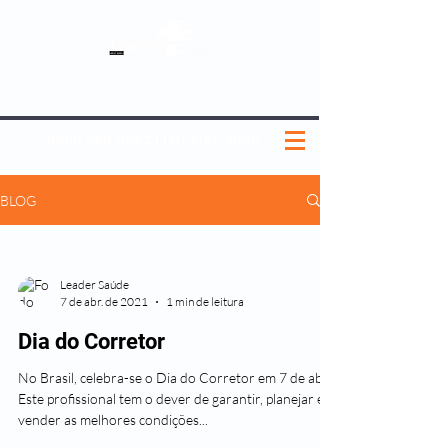
SOBRE NÓS
NOSSOS PLANOS
MEDICINA PREVENTIVA
NOSSAS UNIDADES
0800 580 0082
|
(11) 3181-5048
BLOG
Leader Saúde
7 de abr. de 2021
1 min de leitura
Dia do Corretor
No Brasil, celebra-se o Dia do Corretor em 7 de abril.
Este profissional tem o dever de garantir, planejar e
vender as melhores condições...