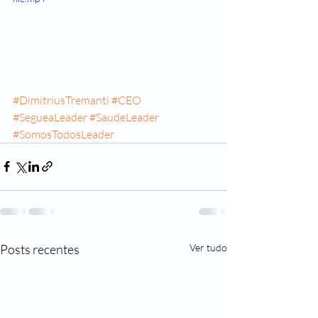
#DimitriusTremanti
#CEO
#SegueaLeader
#SaudeLeader
#SomosTodosLeader
Posts recentes
Ver tudo