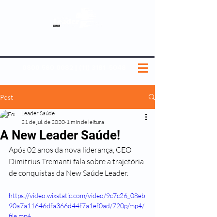
SOBRE NÓS
NOSSOS PLANOS
MEDICINA PREVENTIVA
NOSSAS UNIDADES
0800 580 0082
|
(11) 3181-5048
Post
Leader Saúde
21 de jul. de 2020
1 min de leitura
A New Leader Saúde!
Após 02 anos da nova liderança, CEO 
Dimitrius Tremanti fala sobre a trajetória 
de conquistas da New Saúde Leader.
https://video.wixstatic.com/video/9c7c26_08eb
90a7a11646dfa366d44f7a1ef0ad/720p/mp4/
file.mp4