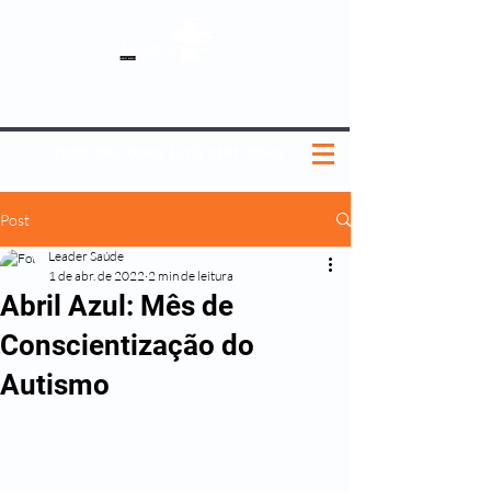
SOBRE NÓS
NOSSOS PLANOS
MEDICINA PREVENTIVA
NOSSAS UNIDADES
0800 580 0082
|
(11) 3181-5048
Post
Leader Saúde
1 de abr. de 2022
2 min de leitura
Abril Azul: Mês de
Conscientização do
Autismo