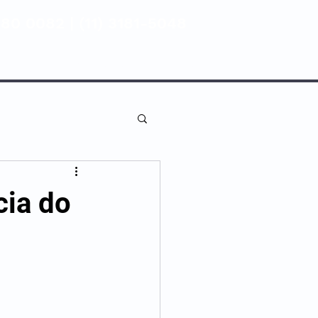
80 0082 | (11) 3181-5048
ENTIVA
NOSSAS UNIDADES
cia do