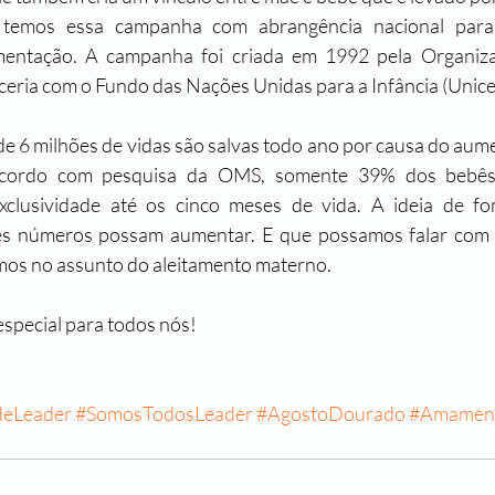
temos essa campanha com abrangência nacional para 
entação. A campanha foi criada em 1992 pela Organiza
eria com o Fundo das Nações Unidas para a Infância (Unicef
de 6 milhões de vidas são salvas todo ano por causa do aume
ordo com pesquisa da OMS, somente 39% dos bebês br
lusividade até os cinco meses de vida. A ideia de fo
s números possam aumentar. E que possamos falar com o
os no assunto do aleitamento materno. 
pecial para todos nós!
deLeader
#SomosTodosLeader
#AgostoDourado
#Amamen