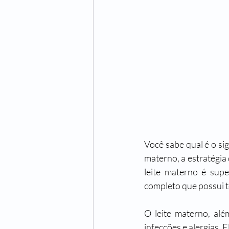
Você sabe qual é o s
materno, a estratégia
leite materno é supe
completo que possui t
O leite materno, alé
infecções e alergias. 