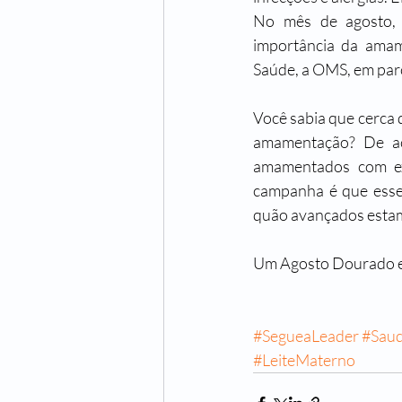
No mês de agosto, 
importância da amam
Saúde, a OMS, em parc
Você sabia que cerca 
amamentação? De ac
amamentados com exc
campanha é que esse
quão avançados estam
Um Agosto Dourado es
#SegueaLeader
#Sau
#LeiteMaterno