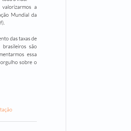
valorizarmos a 
ção Mundial da 
). 
nto das taxas de 
asileiros são 
mentarmos essa 
rgulho sobre o 
tação