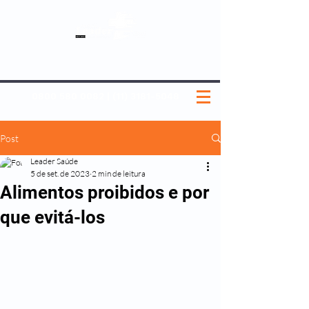
SOBRE NÓS
NOSSOS PLANOS
MEDICINA PREVENTIVA
NOSSAS UNIDADES
0800 580 0082
|
(11) 3181-5048
Post
Leader Saúde
5 de set. de 2023
2 min de leitura
Alimentos proibidos e por
que evitá-los