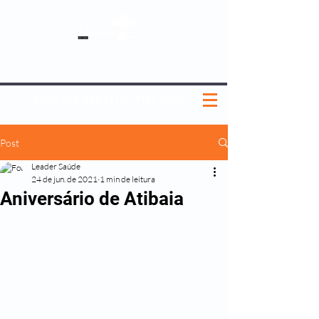
SOBRE NÓS
NOSSOS PLANOS
MEDICINA PREVENTIVA
NOSSAS UNIDADES
0800 580 0082
|
(11) 3181-5048
Post
Leader Saúde
24 de jun. de 2021
1 min de leitura
Aniversário de Atibaia