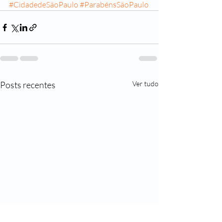
#CidadedeSãoPaulo
#ParabénsSãoPaulo
Posts recentes
Ver tudo