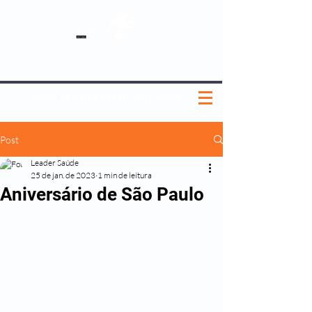
SOBRE NÓS
NOSSOS PLANOS
MEDICINA PREVENTIVA
NOSSAS UNIDADES
0800 580 0082
|
(11) 3181-5048
Post
Leader Saúde
25 de jan. de 2023
1 min de leitura
Aniversário de São Paulo