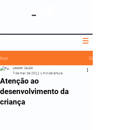
SOBRE NÓS
NOSSOS PLANOS
MEDICINA PREVENTIVA
NOSSAS UNIDADES
0800 580 0082
|
(11) 3181-5048
Post
Leader Saúde
9 de mar. de 2021
1 min de leitura
Atenção ao
desenvolvimento da
criança