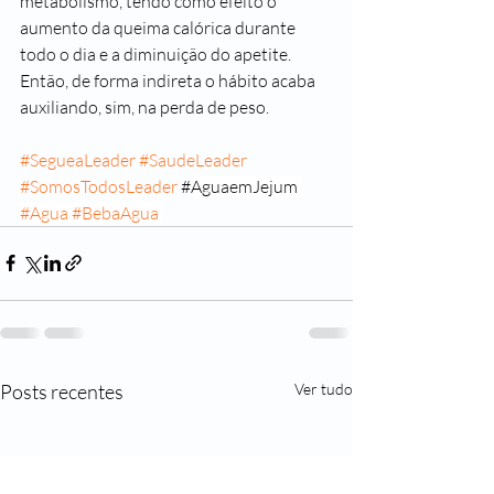
metabolismo, tendo como efeito o 
aumento da queima calórica durante 
todo o dia e a diminuição do apetite. 
Então, de forma indireta o hábito acaba 
auxiliando, sim, na perda de peso.
#SegueaLeader
#SaudeLeader
#SomosTodosLeader
 #
AguaemJejum 
#Agua
#BebaAgua
Posts recentes
Ver tudo