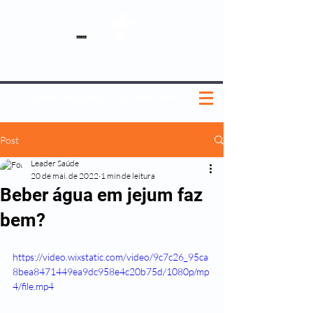
SOBRE NÓS
NOSSOS PLANOS
MEDICINA PREVENTIVA
NOSSAS UNIDADES
0800 580 0082
|
(11) 3181-5048
Post
Leader Saúde
20 de mai. de 2022
1 min de leitura
Beber água em jejum faz
bem?
https://video.wixstatic.com/video/9c7c26_95ca
8bea8471449ea9dc958e4c20b75d/1080p/mp
4/file.mp4