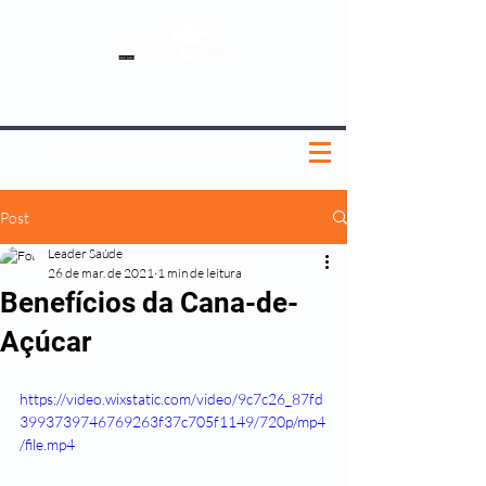
SOBRE NÓS
NOSSOS PLANOS
MEDICINA PREVENTIVA
NOSSAS UNIDADES
0800 580 0082
|
(11) 3181-5048
Post
Leader Saúde
26 de mar. de 2021
1 min de leitura
Benefícios da Cana-de-
Açúcar
https://video.wixstatic.com/video/9c7c26_87fd
3993739746769263f37c705f1149/720p/mp4
/file.mp4