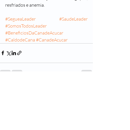
resfriados e anemia.
#SegueaLeader
#SaudeLeader
#SomosTodosLeader
#BeneficiosDaCanadeAcucar
#CaldodeCana
#CanadeAcucar
Posts recentes
Ver tudo