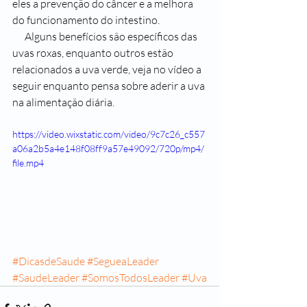
eles a prevenção do câncer e a melhora 
do funcionamento do intestino.
      Alguns benefícios são específicos das 
uvas roxas, enquanto outros estão 
relacionados a uva verde, veja no vídeo a 
seguir enquanto pensa sobre aderir a uva 
na alimentação diária.
https://video.wixstatic.com/video/9c7c26_c557
a06a2b5a4e148f08ff9a57e49092/720p/mp4/
file.mp4
#DicasdeSaude
#SegueaLeader
#SaudeLeader
#SomosTodosLeader
#Uva