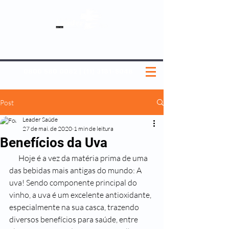
SOBRE NÓS
NOSSOS PLANOS
MEDICINA PREVENTIVA
NOSSAS UNIDADES
0800 580 0082
|
(11) 3181-5048
Post
Leader Saúde
27 de mai. de 2020
1 min de leitura
Benefícios da Uva
      Hoje é a vez da matéria prima de uma 
das bebidas mais antigas do mundo: A 
uva! Sendo componente principal do 
vinho, a uva é um excelente antioxidante, 
especialmente na sua casca, trazendo 
diversos benefícios para saúde, entre 