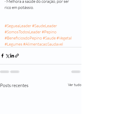
· Melhora a saúde do coração, por ser 
rico em potássio.
#SegueaLeader
#SaudeLeader
#SomosTodosLeader
#Pepino
#BeneficiosdoPepino
#Saude
#Vegetal
#Legumes
#AlimentacaoSaudavel
Posts recentes
Ver tudo