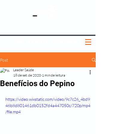
SOBRE NÓS
NOSSOS PLANOS
MEDICINA PREVENTIVA
NOSSAS UNIDADES
0800 580 0082
|
(11) 3181-5048
Post
Leader Saúde
18 de set. de 2020
1 min de leitura
Benefícios do Pepino
https://video.wixstatic.com/video/9c7c26_4bd9
46b8d801461db0152fd4a447050c/720p/mp4
/file.mp4