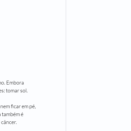
smo. Embora 
s: tomar sol.
nem ficar em pé, 
a também é 
âncer.   