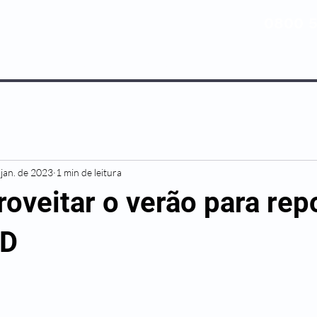
0800 5
NOSSOS PLANOS
MEDICINA PREV
 jan. de 2023
1 min de leitura
oveitar o verão para rep
 D