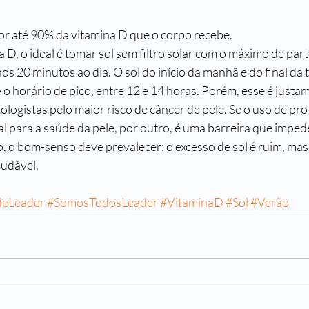
por até 90% da vitamina D que o corpo recebe.
 D, o ideal é tomar sol sem filtro solar com o máximo de par
os 20 minutos ao dia. O sol do início da manhã e do final da
o horário de pico, entre 12 e 14 horas. Porém, esse é justam
logistas pelo maior risco de câncer de pele. Se o uso de prot
l para a saúde da pele, por outro, é uma barreira que imped
, o bom-senso deve prevalecer: o excesso de sol é ruim, ma
udável.
deLeader
#SomosTodosLeader
#VitaminaD
#Sol
#Verão