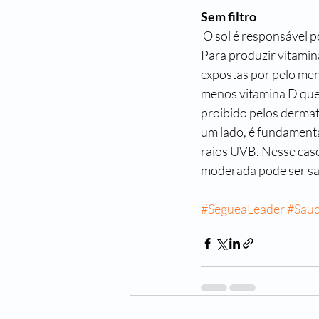
Sem filtro
 O sol é responsável 
Para produzir vitamina
expostas por pelo men
menos vitamina D que 
proibido pelos dermato
um lado, é fundamenta
raios UVB. Nesse caso
moderada pode ser sa
#SegueaLeader
#Sau