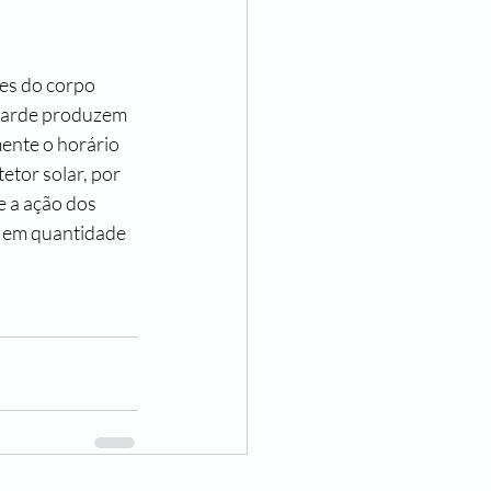
tes do corpo 
 tarde produzem 
ente o horário 
etor solar, por 
e a ação dos 
s em quantidade 