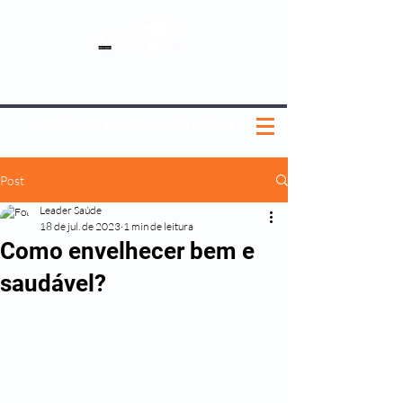
SOBRE NÓS
NOSSOS PLANOS
MEDICINA PREVENTIVA
NOSSAS UNIDADES
0800 580 0082
|
(11) 3181-5048
Post
Leader Saúde
18 de jul. de 2023
1 min de leitura
Como envelhecer bem e
saudável?