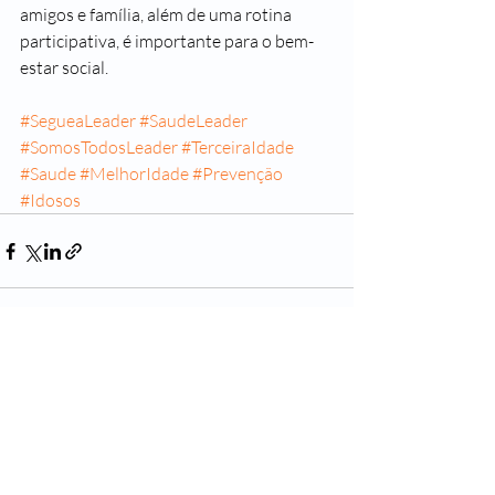
amigos e família, além de uma rotina 
participativa, é importante para o bem-
estar social.
#SegueaLeader
#SaudeLeader
#SomosTodosLeader
#TerceiraIdade
#Saude
#MelhorIdade
#Prevenção
#Idosos
Posts recentes
Ver tudo