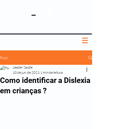
SOBRE NÓS
NOSSOS PLANOS
MEDICINA PREVENTIVA
NOSSAS UNIDADES
0800 580 0082
|
(11) 3181-5048
Post
Leader Saúde
10 de jun. de 2021
1 min de leitura
Como identificar a Dislexia
em crianças ?