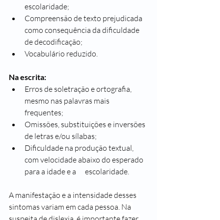
escolaridade;
Compreensão de texto prejudicada 
como consequência da dificuldade 
de decodificação;
Vocabulário reduzido.
Na escrita:
Erros de soletração e ortografia, 
mesmo nas palavras mais 
frequentes;
Omissões, substituições e inversões 
de letras e/ou sílabas;
Dificuldade na produção textual, 
com velocidade abaixo do esperado 
para a idade e a      escolaridade.
A manifestação e a intensidade desses 
sintomas variam em cada pessoa. Na 
suspeita de dislexia, é importante fazer 