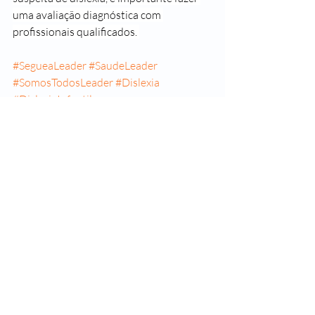
uma 
avaliação
diagnóstica com 
profissionais qualificados. 
#SegueaLeader
#SaudeLeader
#SomosTodosLeader
#Dislexia
#DislexiaInfantil
#Neurodesenvolvimento
Posts recentes
Ver tudo