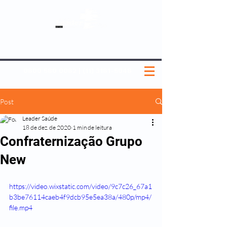
SOBRE NÓS
NOSSOS PLANOS
MEDICINA PREVENTIVA
NOSSAS UNIDADES
0800 580 0082
|
(11) 3181-5048
Post
Leader Saúde
18 de dez. de 2020
1 min de leitura
Confraternização Grupo
New
https://video.wixstatic.com/video/9c7c26_67a1
b3be76114caeb4f9dcb95e5ea38a/480p/mp4/
file.mp4