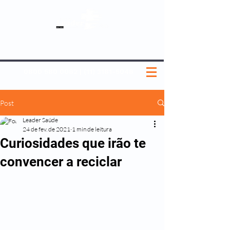
SOBRE NÓS
NOSSOS PLANOS
MEDICINA PREVENTIVA
NOSSAS UNIDADES
0800 580 0082
|
(11) 3181-5048
Post
Leader Saúde
24 de fev. de 2021
1 min de leitura
Curiosidades que irão te
convencer a reciclar