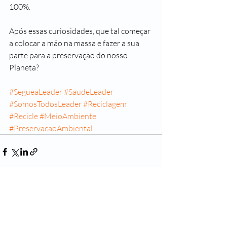
100%.
Após essas curiosidades, que tal começar 
a colocar a mão na massa e fazer a sua 
parte para a preservação do nosso 
Planeta? 
#SegueaLeader
#SaudeLeader
#SomosTodosLeader
#Reciclagem
#Recicle
#MeioAmbiente
#PreservacaoAmbiental
Posts recentes
Ver tudo