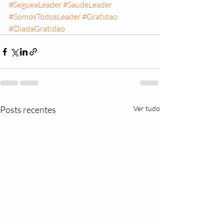
#SegueaLeader
#SaudeLeader
#SomosTodosLeader
#Gratidao
#DiadaGratidao
Posts recentes
Ver tudo