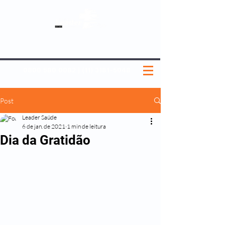
SOBRE NÓS
NOSSOS PLANOS
MEDICINA PREVENTIVA
NOSSAS UNIDADES
0800 580 0082
|
(11) 3181-5048
Post
Leader Saúde
6 de jan. de 2021
1 min de leitura
Dia da Gratidão