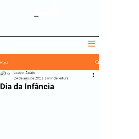
SOBRE NÓS
NOSSOS PLANOS
MEDICINA PREVENTIVA
NOSSAS UNIDADES
0800 580 0082
|
(11) 3181-5048
Post
Leader Saúde
24 de ago. de 2021
1 min de leitura
Dia da Infância