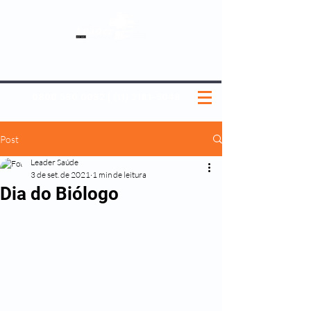
SOBRE NÓS
NOSSOS PLANOS
MEDICINA PREVENTIVA
NOSSAS UNIDADES
0800 580 0082
|
(11) 3181-5048
Post
Leader Saúde
3 de set. de 2021
1 min de leitura
Dia do Biólogo