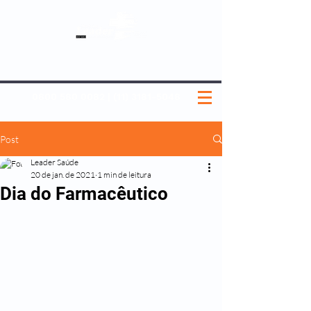
SOBRE NÓS
NOSSOS PLANOS
MEDICINA PREVENTIVA
NOSSAS UNIDADES
0800 580 0082
|
(11) 3181-5048
Post
Leader Saúde
20 de jan. de 2021
1 min de leitura
Dia do Farmacêutico