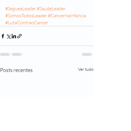
#SegueaLeader
#SaudeLeader
#SomosTodosLeader
#CancernaInfancia
#LutaContraoCancer
Posts recentes
Ver tudo