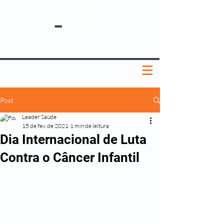
SOBRE NÓS
NOSSOS PLANOS
MEDICINA PREVENTIVA
NOSSAS UNIDADES
0800 580 0082
|
(11) 3181-5048
Post
Leader Saúde
15 de fev. de 2021
1 min de leitura
Dia Internacional de Luta
Contra o Câncer Infantil