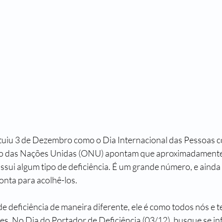
uiu 3 de Dezembro como o Dia Internacional das Pessoas co
o das Nações Unidas (ONU) apontam que aproximadamente
sui algum tipo de deficiência. É um grande número, e ainda 
onta para acolhê-los. 
e deficiência de maneira diferente, ele é como todos nós e 
es. No Dia do Portador de Deficiência (03/12), busque se in