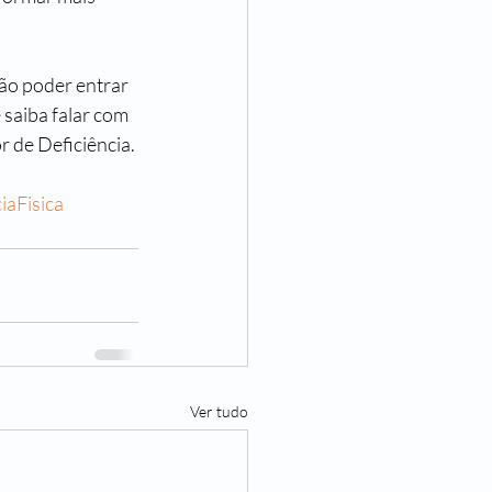
ão poder entrar 
 saiba falar com 
r de Deficiência.
aFisica
Ver tudo