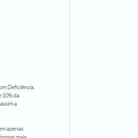
m Deficiência. 
 10% da 
assim a 
tem apenas 
formar mais 