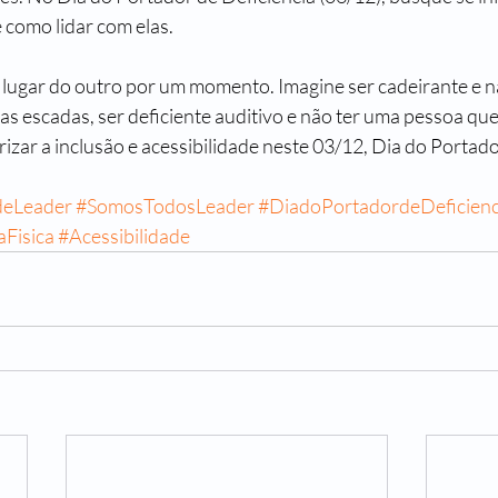
e como lidar com elas.
lugar do outro por um momento. Imagine ser cadeirante e n
s escadas, ser deficiente auditivo e não ter uma pessoa que
izar a inclusão e acessibilidade neste 03/12, Dia do Portado
deLeader
#SomosTodosLeader
#DiadoPortadordeDeficienci
aFisica
#Acessibilidade