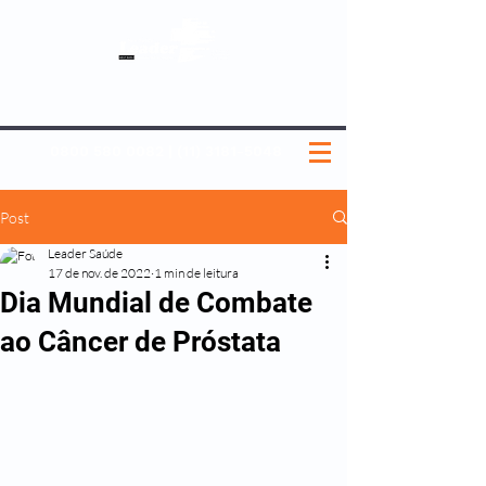
SOBRE NÓS
NOSSOS PLANOS
MEDICINA PREVENTIVA
NOSSAS UNIDADES
0800 580 0082
|
(11) 3181-5048
Post
Leader Saúde
17 de nov. de 2022
1 min de leitura
Dia Mundial de Combate
ao Câncer de Próstata