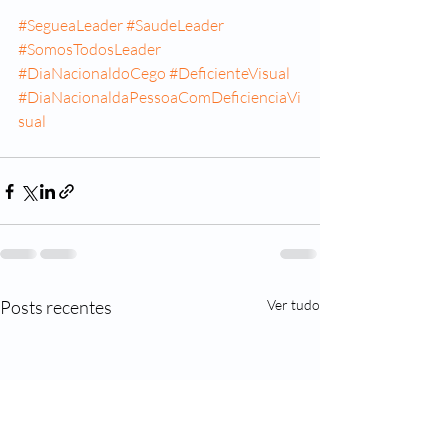
#SegueaLeader
#SaudeLeader
#SomosTodosLeader
#DiaNacionaldoCego
#DeficienteVisual
#DiaNacionaldaPessoaComDeficienciaVi
sual
Posts recentes
Ver tudo