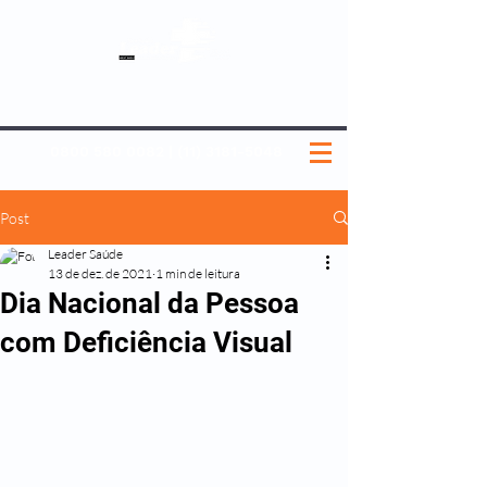
SOBRE NÓS
NOSSOS PLANOS
MEDICINA PREVENTIVA
NOSSAS UNIDADES
0800 580 0082
|
(11) 3181-5048
Post
Leader Saúde
13 de dez. de 2021
1 min de leitura
Dia Nacional da Pessoa
com Deficiência Visual