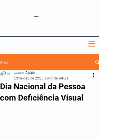
SOBRE NÓS
NOSSOS PLANOS
MEDICINA PREVENTIVA
NOSSAS UNIDADES
0800 580 0082
|
(11) 3181-5048
Post
Leader Saúde
13 de dez. de 2022
1 min de leitura
Dia Nacional da Pessoa
com Deficiência Visual