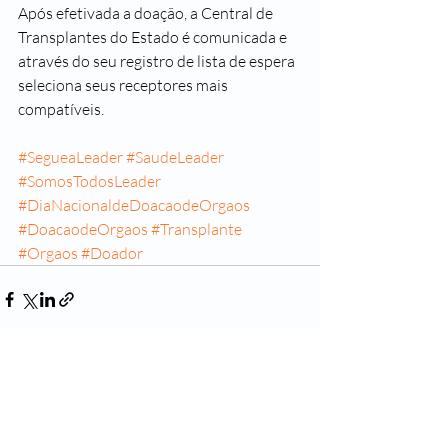
Após efetivada a doação, a Central de 
Transplantes do Estado é comunicada e 
através do seu registro de lista de espera 
seleciona seus receptores mais 
compatíveis.
#SegueaLeader
#SaudeLeader
#SomosTodosLeader
#DiaNacionaldeDoacaodeOrgaos
#DoacaodeOrgaos
#Transplante
#Orgaos
#Doador
Posts recentes
Ver tudo