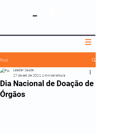
SOBRE NÓS
NOSSOS PLANOS
MEDICINA PREVENTIVA
NOSSAS UNIDADES
0800 580 0082
|
(11) 3181-5048
Post
Leader Saúde
27 de set. de 2021
1 min de leitura
Dia Nacional de Doação de
Órgãos