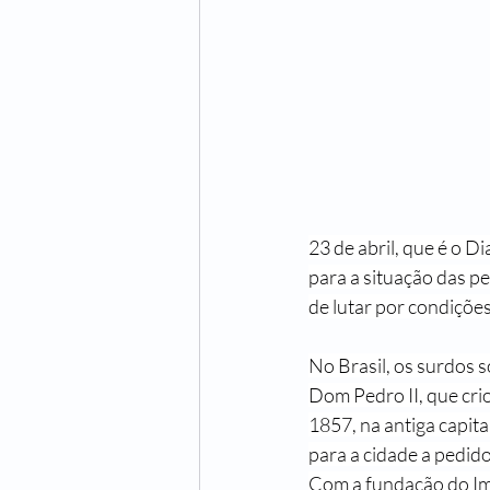
23 de abril, que é o D
para a situação das p
de lutar por condiçõe
No Brasil, os surdos 
Dom Pedro II, que cri
1857, na antiga capita
para a cidade a pedid
Com a fundação do Imp