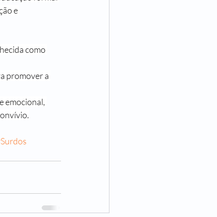
ção e 
nhecida como 
ra promover a 
e emocional, 
onvívio.
#Surdos