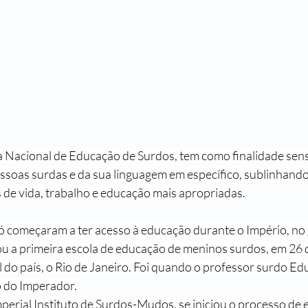
ia Nacional de Educação de Surdos, tem como finalidade sensib
essoas surdas e da sua linguagem em específico, sublinhando
s de vida, trabalho e educação mais apropriadas.
só começaram a ter acesso à educação durante o Império, no
ou a primeira escola de educação de meninos surdos, em 26 
l do país, o Rio de Janeiro. Foi quando o professor surdo Ed
o do Imperador.
erial Instituto de Surdos-Mudos, se iniciou o processo de 