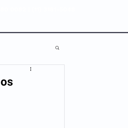
80 0082 | (11) 3181-5048
ENTIVA
NOSSAS UNIDADES
dos