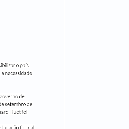
ilizar o país 
 a necessidade 
 governo de 
de setembro de 
uard Huet foi 
educação formal 