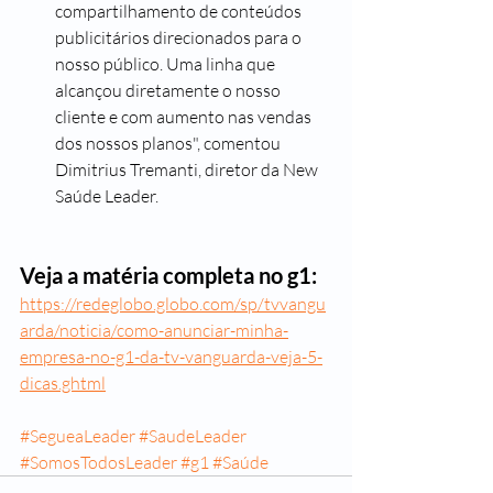
compartilhamento de conteúdos 
publicitários direcionados para o 
nosso público. Uma linha que 
alcançou diretamente o nosso 
cliente e com aumento nas vendas 
dos nossos planos", comentou 
Dimitrius Tremanti, diretor da New 
Saúde Leader.
Veja a matéria completa no g1: 
https://redeglobo.globo.com/sp/tvvangu
arda/noticia/como-anunciar-minha-
empresa-no-g1-da-tv-vanguarda-veja-5-
dicas.ghtml
#SegueaLeader
#SaudeLeader
#SomosTodosLeader
#g1
#Saúde