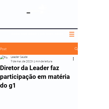
SOBRE NÓS
NOSSOS PLANOS
MEDICINA PREVENTIVA
NOSSAS UNIDADES
0800 580 0082
|
(11) 3181-5048
Post
Leader Saúde
9 de mai. de 2023
1 min de leitura
Diretor da Leader faz
participação em matéria
do g1