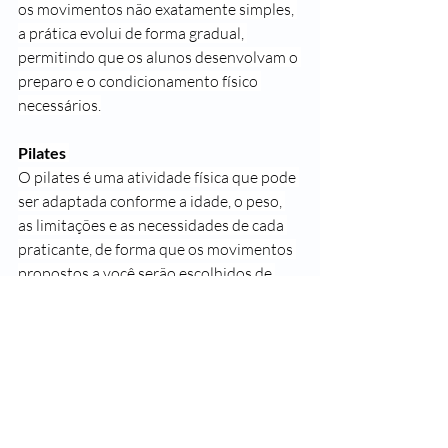
os movimentos não exatamente simples, 
a prática evolui de forma gradual, 
permitindo que os alunos desenvolvam o 
preparo e o condicionamento físico 
necessários.
Pilates 
O pilates é uma atividade física que pode 
ser adaptada conforme a idade, o peso, 
as limitações e as necessidades de cada 
praticante, de forma que os movimentos 
propostos a você serão escolhidos de 
forma personalizada.
Há inúmeras outras possibilidades de 
atividades físicas atualmente, o 
importante é achar a que mais combina 
com você.  