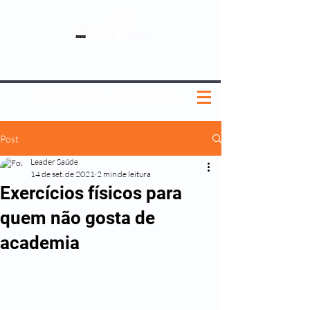
SOBRE NÓS
NOSSOS PLANOS
MEDICINA PREVENTIVA
NOSSAS UNIDADES
0800 580 0082
|
(11) 3181-5048
Post
Leader Saúde
14 de set. de 2021
2 min de leitura
Exercícios físicos para
quem não gosta de
academia