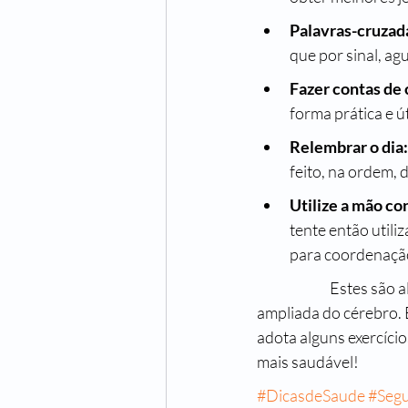
Palavras-cruzada
que por sinal, ag
Fazer contas de
forma prática e ú
Relembrar o dia:
feito, na ordem, 
Utilize a mão con
tente então utili
para coordenação
		Estes são alguns dos diversos exemplos de atividades que auxiliam na utilização 
ampliada do cérebro. É
adota alguns exercíci
mais saudável!
#DicasdeSaude
#Seg