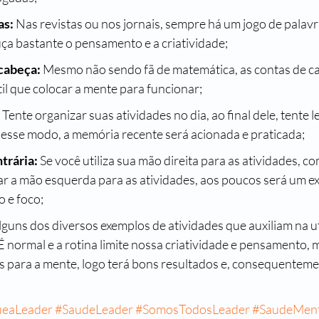
s: 
Nas revistas ou nos jornais, sempre há um jogo de palavr
uça bastante o pensamento e a criatividade;
 cabeça:
 Mesmo não sendo fã de matemática, as contas de c
til que colocar a mente para funcionar;
 Tente organizar suas atividades no dia, ao final dele, tente l
desse modo, a memória recente será acionada e praticada;
trária:
 Se você utiliza sua mão direita para as atividades, c
zar a mão esquerda para as atividades, aos poucos será um ex
 e foco;
 normal e a rotina limite nossa criatividade e pensamento, 
os para a mente, logo terá bons resultados e, consequenteme
ueaLeader
#SaudeLeader
#SomosTodosLeader
#SaudeMent