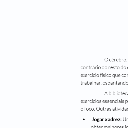
		 O cérebro, metaforicamente falando, é um músculo que precisa ser exercitado, mas, ao 
contrário do resto do
exercício físico que co
trabalhar, espantando
		 A biblioteca pode ser considerada a “academia” para o cérebro, pois a leitura é um dos 
exercícios essenciais
o foco. Outras ativid
Jogar xadrez: 
Um
obter melhores j