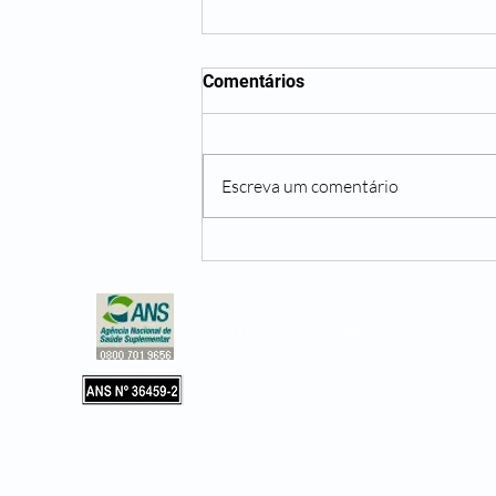
Comentários
Escreva um comentário
Não beber água o suficiente
pode te trazer diversos
problemas
CNPJ 02.127.779/0001-36
Copyright © 2019, Leader Assistência 
e Hospitalar. Todos os direitos reservad