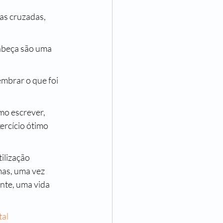
as cruzadas, 
abeça são uma 
embrar o que foi 
omo escrever, 
ercício ótimo 
mas, uma vez 
nte, uma vida 
al