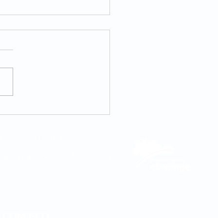
internacional da
cina integrativa
082 | (11) 3181-5048
DE VENDAS
0800 580 2425
E CONOSCO