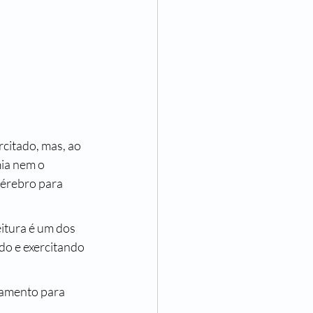
ia nem o 
cérebro para 
o e exercitando 
samento para 