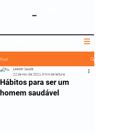
SOBRE NÓS
NOSSOS PLANOS
MEDICINA PREVENTIVA
NOSSAS UNIDADES
0800 580 0082
|
(11) 3181-5048
Post
Leader Saúde
22 de nov. de 2021
3 min de leitura
Hábitos para ser um
homem saudável