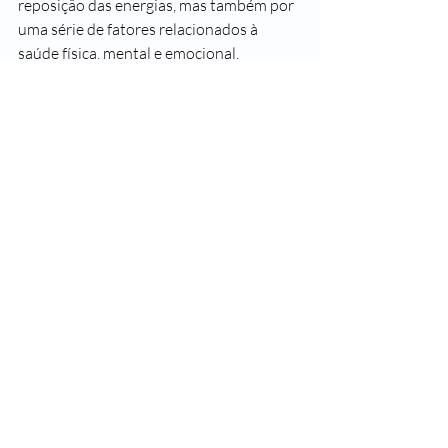
reposição das energias, mas também por 
uma série de fatores relacionados à 
saúde física, mental e emocional.
Para usufruir dos benefícios de dormir 
bem, é necessário dormir de 7 a 9 horas 
por dia e ter um sono de qualidade.
7. Consulte o médico regularmente
Muitos homens tendem a adiar 
consultas médicas, buscando ajuda 
profissional apenas quando sentem 
dores intensas sintoma grave.
Pelo menos uma vez por ano, é preciso 
visitar o clínico geral para realizar exames 
como hemograma, perfil lipídico 
(colesterol) e glicemia (taxa de açúcar no 
sangue). Além disso, a partir dos 50 anos, 
é importante consultar o urologista e 
iniciar os exames de detecção do câncer 