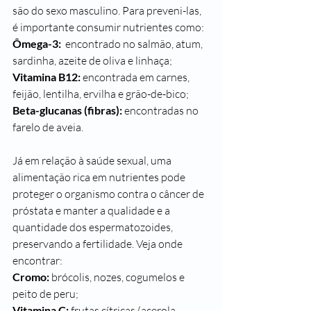
são do sexo masculino. Para preveni-las, 
é importante consumir nutrientes como:
Ômega-3:
  encontrado no salmão, atum, 
sardinha, azeite de oliva e linhaça;
Vitamina B12:
 encontrada em carnes, 
feijão, lentilha, ervilha e grão-de-bico;
Beta-glucanas (fibras):
 encontradas no 
farelo de aveia.
Já em relação à saúde sexual, uma 
alimentação rica em nutrientes pode 
proteger o organismo contra o câncer de 
próstata e manter a qualidade e a 
quantidade dos espermatozoides, 
preservando a fertilidade. Veja onde 
encontrar:
Cromo: 
brócolis, nozes, cogumelos e 
peito de peru;
Vitamina C:
 frutas cítricas (acerola, 