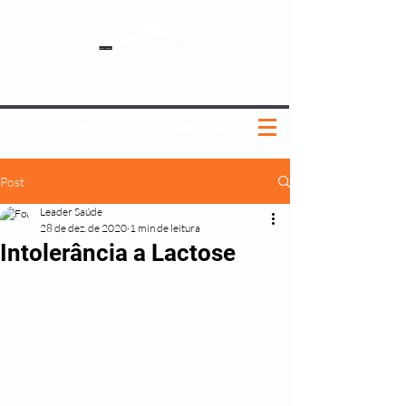
SOBRE NÓS
NOSSOS PLANOS
MEDICINA PREVENTIVA
NOSSAS UNIDADES
0800 580 0082
|
(11) 3181-5048
Post
Leader Saúde
28 de dez. de 2020
1 min de leitura
Intolerância a Lactose