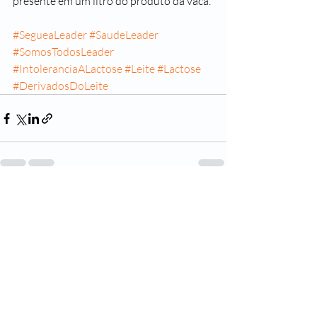
presente em um litro do produto da vaca. 
#SegueaLeader
#SaudeLeader
#SomosTodosLeader
#IntoleranciaALactose
#Leite
#Lactose
#DerivadosDoLeite
Posts recentes
Ver tudo