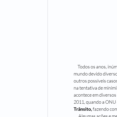
     Todos os anos, inúmeros acidentes acontecem em ruas, avenidas, rodovias e estradas de todo o 
mundo devido diversos
outros possíveis caso
na tentativa de mini
acontece em diversos p
2011, quando a ONU 
Trânsito, 
fazendo com
      Algumas ações e medidas são sempre lembradas com intuito de conscientizar motoristas a 