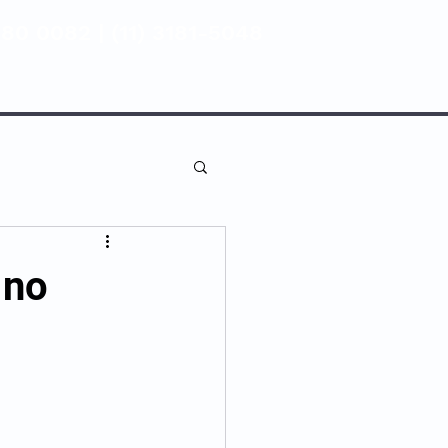
80 0082 | (11) 3181-5048
ENTIVA
NOSSAS UNIDADES
 no