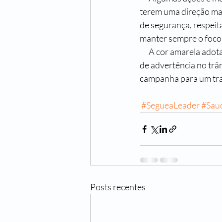
terem uma direção mai
de segurança, respeita
manter sempre o foco n
      A cor amarela adota pela campanha remete ao estado de atenção, uma referência à sinalização 
de advertência no trân
campanha para um tra
#SegueaLeader
#Sau
Posts recentes