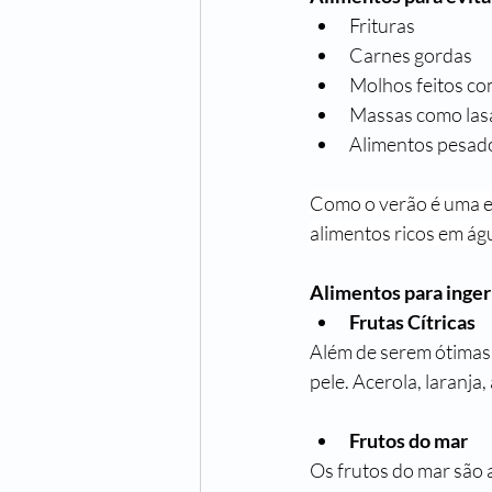
Frituras
Carnes gordas
Molhos feitos co
Massas como la
Alimentos pesados
Como o verão é uma es
alimentos ricos em águ
Alimentos para inger
Frutas Cítricas
Além de serem ótimas p
pele. Acerola, laranj
Frutos do mar
Os frutos do mar são 