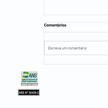
Comentários
Escreva um comentário
Não beber água o suficiente
pode te trazer diversos
problemas
CNPJ 02.127.779/0001-36
Copyright © 2019, Leader Assistência 
e Hospitalar. Todos os direitos reservad