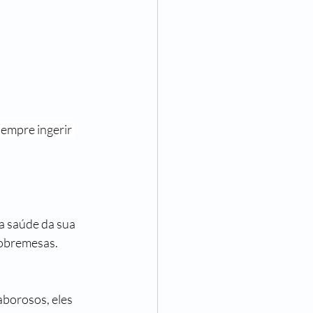
empre ingerir 
a saúde da sua 
sobremesas.
aborosos, eles 