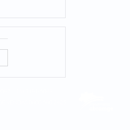
internacional da
cina integrativa
082 | (11) 3181-5048
DE VENDAS
0800 580 2425