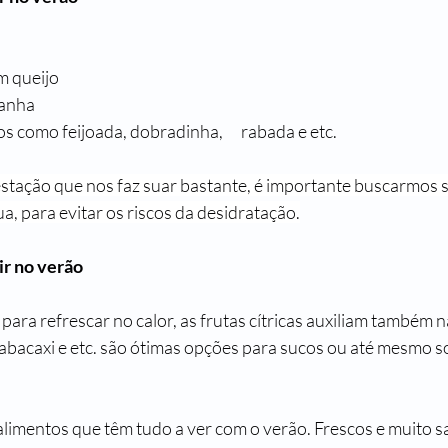
m queijo
sanha
 como feijoada, dobradinha,      rabada e etc.
tação que nos faz suar bastante, é importante buscarmos s
a, para evitar os riscos da desidratação.
ir no verão
ara refrescar no calor, as frutas cítricas auxiliam também n
a, abacaxi e etc. são ótimas opções para sucos ou até mesmo 
alimentos que têm tudo a ver com o verão. Frescos e muito s