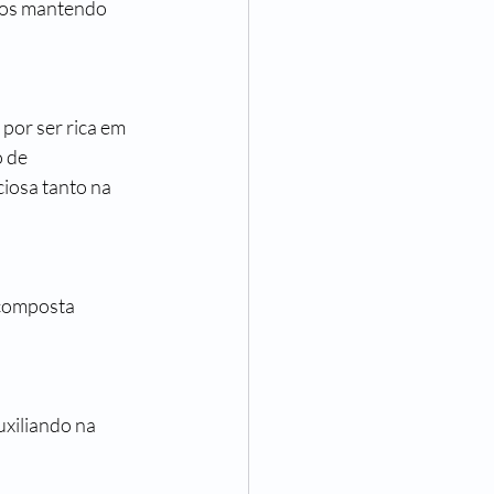
nos mantendo 
por ser rica em 
 de 
iosa tanto na 
 composta 
uxiliando na 