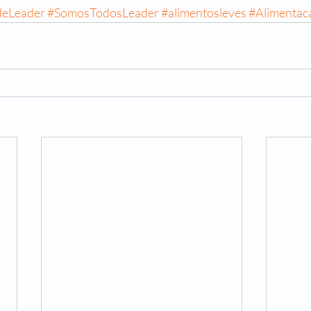
deLeader
#SomosTodosLeader
#alimentosleves
#Alimentac