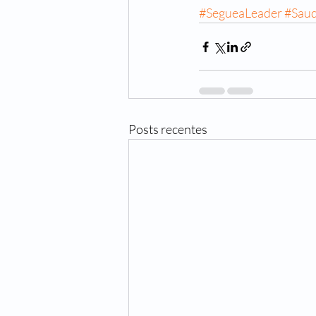
#SegueaLeader
#Sau
Posts recentes