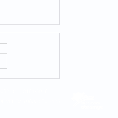
internacional da
cina integrativa
082 | (11) 3181-5048
DE VENDAS
0800 580 2425