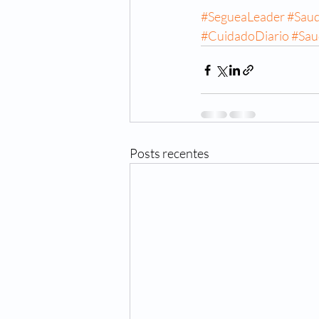
#SegueaLeader
#Sau
#CuidadoDiario
#Sau
Posts recentes