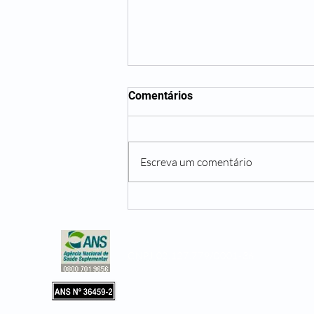
Comentários
Escreva um comentário
Não beber água o suficiente
pode te trazer diversos
problemas
CNPJ 02.127.779/0001-36
Copyright © 2019, Leader Assistência 
e Hospitalar. Todos os direitos reservad