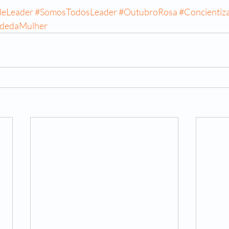
deLeader
#SomosTodosLeader
#OutubroRosa
#Concientiz
dedaMulher