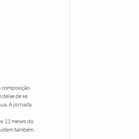
a composição 
 deixe de se 
nua. A jornada 
os 11 meses do 
 cuidem também.