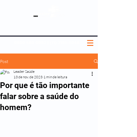
SOBRE NÓS
NOSSOS PLANOS
MEDICINA PREVENTIVA
NOSSAS UNIDADES
0800 580 0082
|
(11) 3181-5048
Post
Leader Saúde
13 de nov. de 2023
1 min de leitura
Por que é tão importante
falar sobre a saúde do
homem?