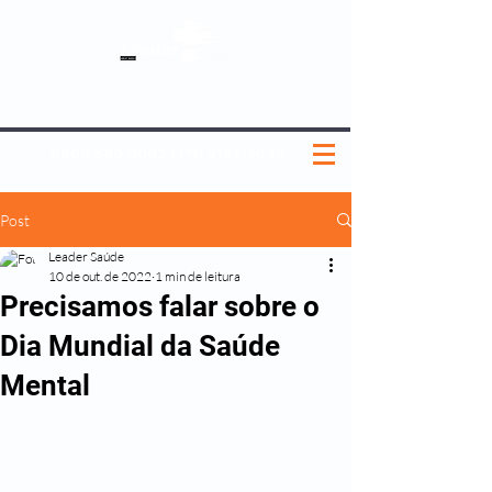
SOBRE NÓS
NOSSOS PLANOS
MEDICINA PREVENTIVA
NOSSAS UNIDADES
0800 580 0082
|
(11) 3181-5048
Post
Leader Saúde
10 de out. de 2022
1 min de leitura
Precisamos falar sobre o
Dia Mundial da Saúde
Mental