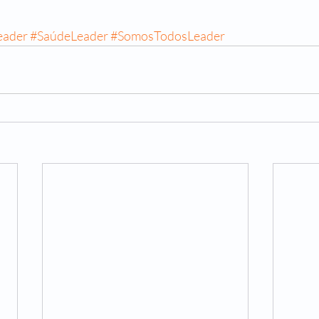
eader
#SaúdeLeader
#SomosTodosLeader