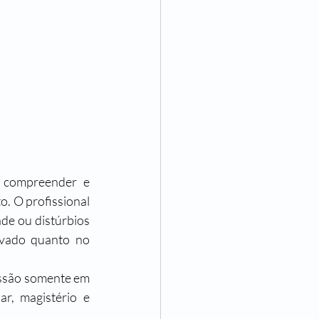
 compreender e 
. O profissional 
de ou distúrbios 
ivado quanto no 
issão somente em 
r, magistério e 