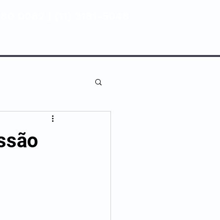
80 0082 | (11) 3181-5048
ENTIVA
NOSSAS UNIDADES
issão