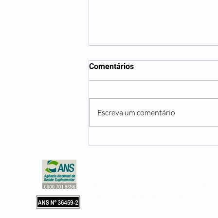
Comentários
Escreva um comentário
Não beber água o suficiente
pode te trazer diversos
problemas
CNPJ 02.127.779/0001-36
Copyright © 2019, Leader Assistência 
e Hospitalar. Todos os direitos reservad