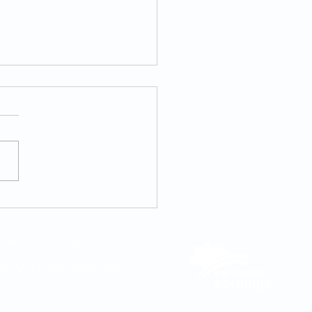
internacional da
cina integrativa
082 | (11) 3181-5048
DE VENDAS
0800 580 2425