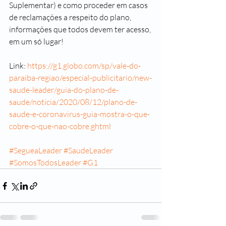
Suplementar) e como proceder em casos 
de reclamações a respeito do plano, 
informações que todos devem ter acesso, 
em um só lugar! 
Link: 
https://g1.globo.com/sp/vale-do-
paraiba-regiao/especial-publicitario/new-
saude-leader/guia-do-plano-de-
saude/noticia/2020/08/12/plano-de-
saude-e-coronavirus-guia-mostra-o-que-
cobre-o-que-nao-cobre.ghtml
#SegueaLeader
#SaudeLeader
#SomosTodosLeader
#G1