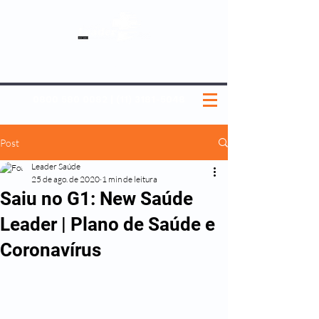
SOBRE NÓS
NOSSOS PLANOS
MEDICINA PREVENTIVA
NOSSAS UNIDADES
0800 580 0082
|
(11) 3181-5048
Post
Leader Saúde
25 de ago. de 2020
1 min de leitura
Saiu no G1: New Saúde
Leader | Plano de Saúde e
Coronavírus