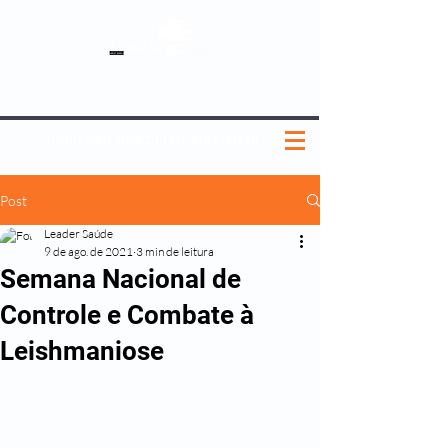
SOBRE NÓS
NOSSOS PLANOS
MEDICINA PREVENTIVA
NOSSAS UNIDADES
0800 580 0082
|
(11) 3181-5048
Post
Leader Saúde
9 de ago. de 2021
3 min de leitura
Semana Nacional de
Controle e Combate à
Leishmaniose