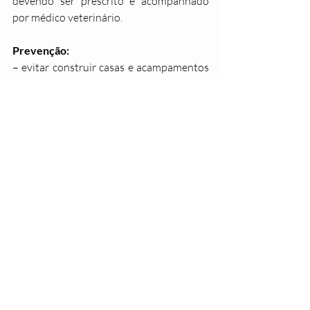
devendo ser prescrito e acompanhado 
por médico veterinário.
Prevenção:
– evitar construir casas e acampamentos 
em áreas muito próximas à mata;
 – fazer dedetização, quando indicada 
pelas autoridades de saúde;
 – evitar banhos de rio ou de igarapé, 
localizado perto da mata;
 – utilizar repelentes na pele, quando 
estiver em matas de áreas onde há a 
doença;
 – usar mosquiteiros para dormir;
 – usar telas protetoras em janelas e 
portas.
#SegueaLeader
#SaudeLeader
#SomosTodosLeader