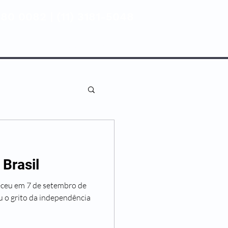
80 0082 | (11) 3181-5048
ENTIVA
NOSSAS UNIDADES
Brasil
eceu em 7 de setembro de
 o grito da independência