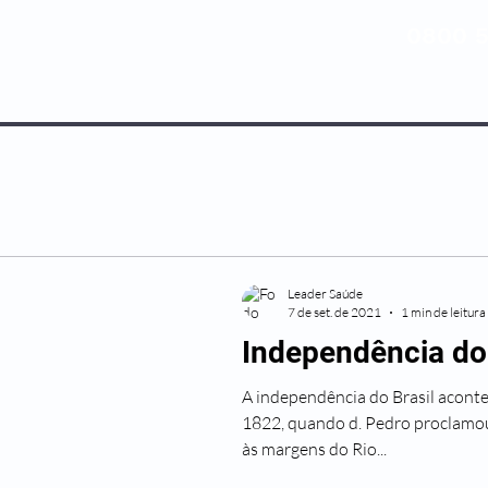
0800 5
NOSSOS PLANOS
MEDICINA PREV
Leader Saúde
7 de set. de 2021
1 min de leitura
Independência do 
A independência do Brasil acont
1822, quando d. Pedro proclamou
às margens do Rio...