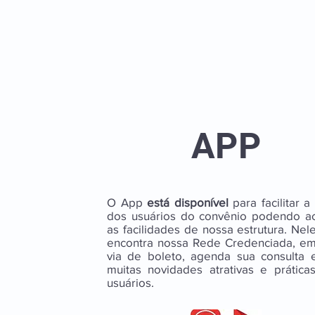
APP
O App
está
disponível
para facilitar a
dos usuários do convênio podendo a
as facilidades de nossa estrutura. Nel
encontra nossa Rede Credenciada, em
via de boleto, agenda sua consulta
muitas novidades atrativas e prática
usuários.