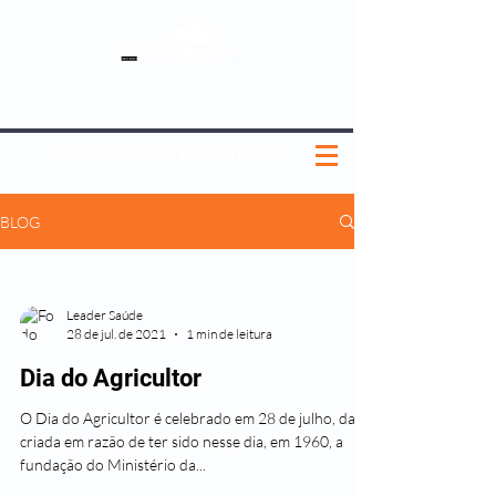
SOBRE NÓS
NOSSOS PLANOS
MEDICINA PREVENTIVA
NOSSAS UNIDADES
0800 580 0082
|
(11) 3181-5048
BLOG
Leader Saúde
28 de jul. de 2021
1 min de leitura
Dia do Agricultor
O Dia do Agricultor é celebrado em 28 de julho, data
criada em razão de ter sido nesse dia, em 1960, a
fundação do Ministério da...