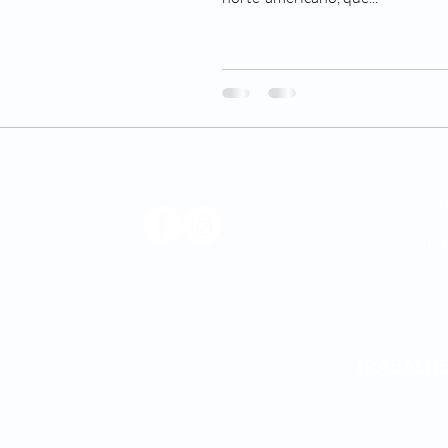
0800 580 0
CENTRAL 
Médica
os.
@newsaudeleader
TRABALH