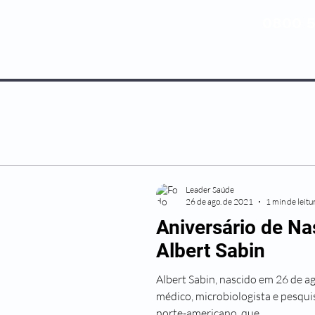
0800 5
NOSSOS PLANOS
MEDICINA PREV
Leader Saúde
26 de ago. de 2021
1 min de leitu
Aniversário de N
Albert Sabin
Albert Sabin, nascido em 26 de a
médico, microbiologista e pesqui
norte-americano, que...