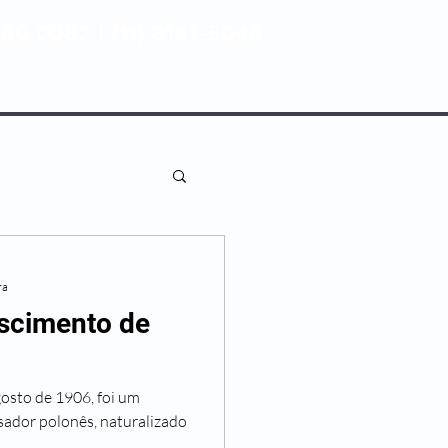
80 0082 | (11) 3181-5048
ENTIVA
NOSSAS UNIDADES
ra
ascimento de
gosto de 1906, foi um
sador polonês, naturalizado