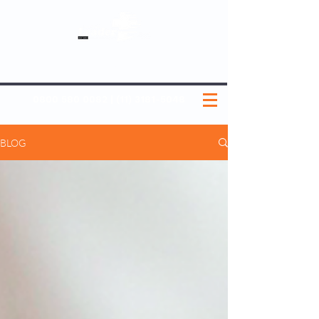
SOBRE NÓS
NOSSOS PLANOS
MEDICINA PREVENTIVA
NOSSAS UNIDADES
0800 580 0082
|
(11) 3181-5048
BLOG