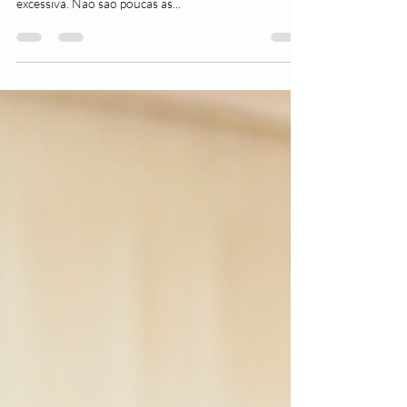
rinite no frio?
É só o tempo esfriar um pouco que começa aquela
coceira na garganta, nariz entupido, espirros e coriza
excessiva. Não são poucas as...