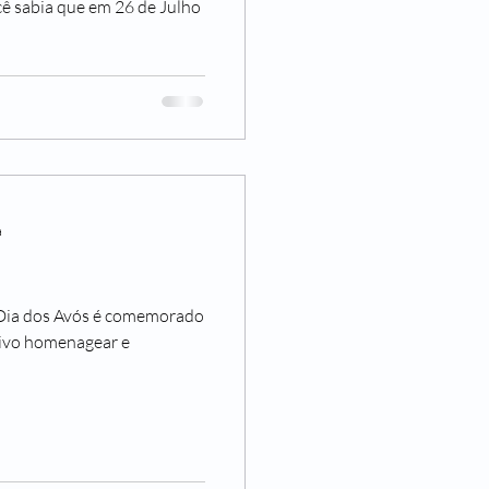
cê sabia que em 26 de Julho
a
o Dia dos Avós é comemorado
tivo homenagear e