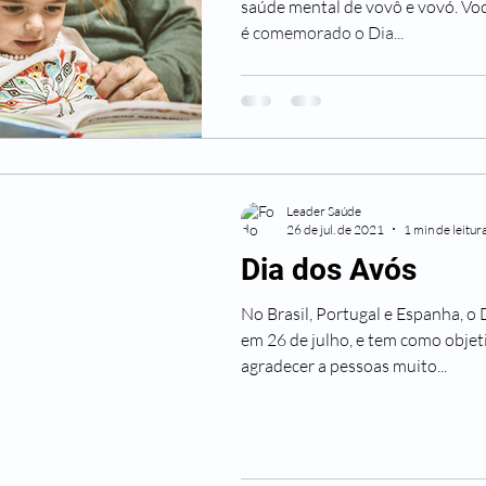
saúde mental de vovô e vovó. Vo
é comemorado o Dia...
Leader Saúde
26 de jul. de 2021
1 min de leitur
Dia dos Avós
No Brasil, Portugal e Espanha, 
em 26 de julho, e tem como obje
agradecer a pessoas muito...