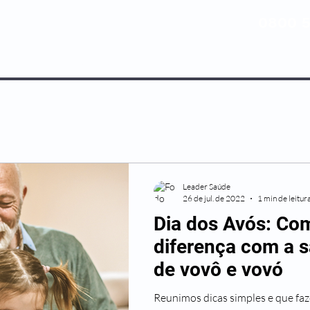
0800 5
NOSSOS PLANOS
MEDICINA PREV
Leader Saúde
26 de jul. de 2022
1 min de leitur
Dia dos Avós: Com
diferença com a 
de vovô e vovó
Reunimos dicas simples e que faz