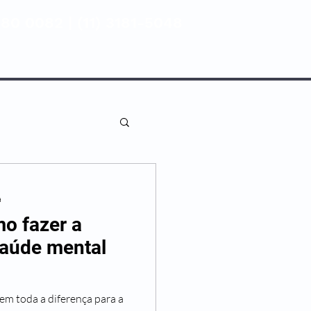
80 0082 | (11) 3181-5048
ENTIVA
NOSSAS UNIDADES
a
o fazer a
saúde mental
em toda a diferença para a