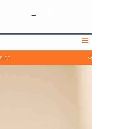
SOBRE NÓS
NOSSOS PLANOS
MEDICINA PREVENTIVA
NOSSAS UNIDADES
0800 580 0082
|
(11) 3181-5048
BLOG