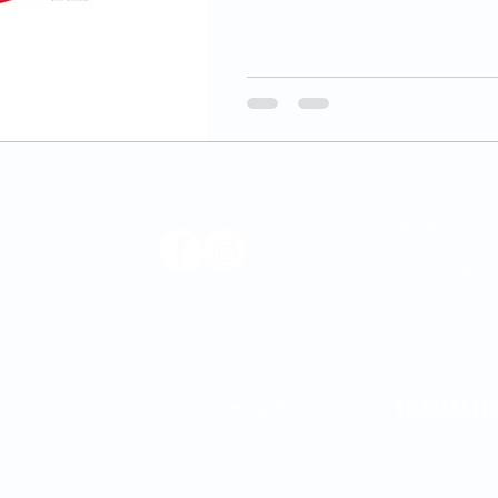
0800 580 0
CENTRAL 
Médica
os.
@newsaudeleader
TRABALH