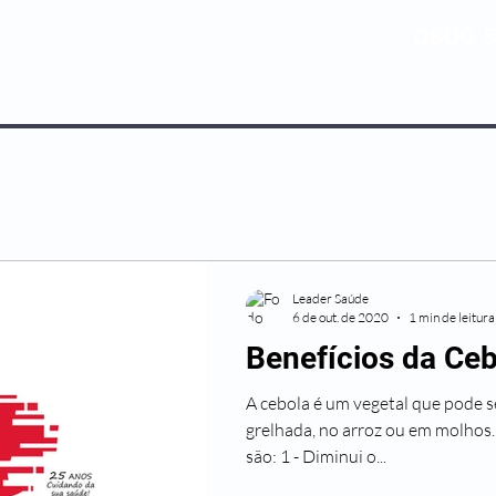
0800 5
NOSSOS PLANOS
MEDICINA PREV
Leader Saúde
6 de out. de 2020
1 min de leitura
Benefícios da Ce
A cebola é um vegetal que pode se
grelhada, no arroz ou em molhos. 
são: 1 - Diminui o...