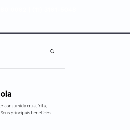
80 0082 | (11) 3181-5048
ENTIVA
NOSSAS UNIDADES
bola
r consumida crua, frita,
Seus principais benefícios