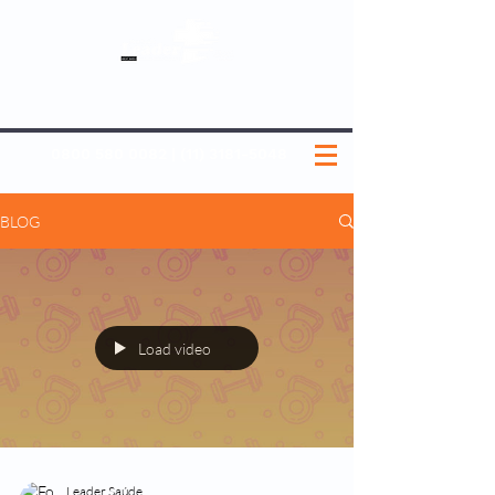
SOBRE NÓS
NOSSOS PLANOS
MEDICINA PREVENTIVA
NOSSAS UNIDADES
0800 580 0082
|
(11) 3181-5048
BLOG
Load video
Leader Saúde